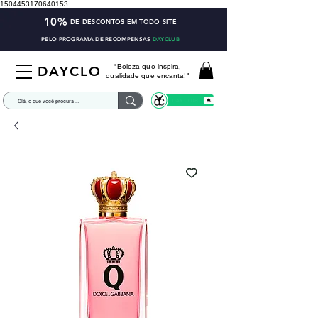
1504453170640153
10%
DE DESCONTOS EM TODO SITE
PELO PROGRAMA DE RECOMPENSAS
DAYCLUB
"Beleza que inspira,
DAYCLO
qualidade que encanta!"