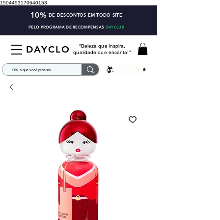
1504453170640153
10%
DE DESCONTOS EM TODO SITE
PELO PROGRAMA DE RECOMPENSAS
DAYCLUB
"Beleza que inspira,
DAYCLO
qualidade que encanta!"