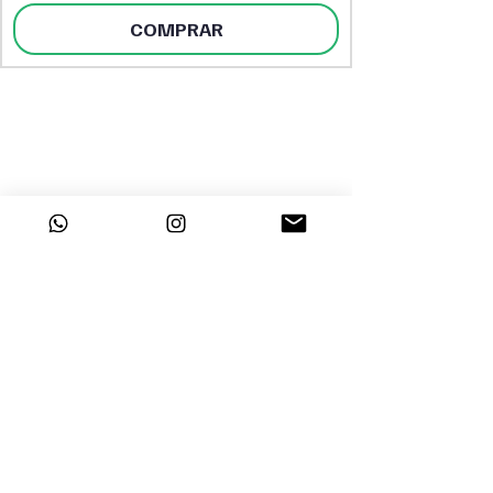
COMPRAR
DESTAQUES
INSTITUCIONAL
Sobre a Dayclo
Página Inicial
Segurança
Perfumes Árabes
Polítca de
Perfumes Femininos
Privacidade
Perfumes Masculinos
Trabalhe Conosco
Tratamento Capilar
Maquiagem