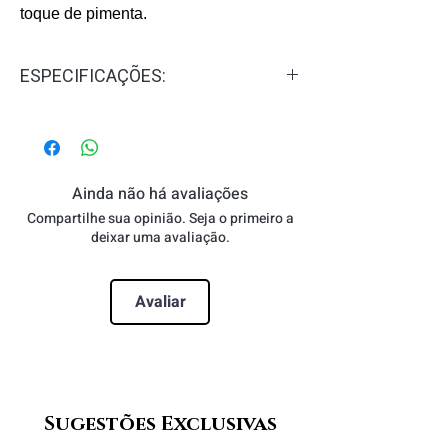
toque de pimenta.
ESPECIFICAÇÕES:
Gênero:
Feminino
Concentração:
Eau de Toilette - EDT
Familia Olfativa:
Floral, Frutal
Notas de Topo:
Toranja e Pêssego
Ainda não há avaliações
Notas de Coração:
Íris e Rosa
Compartilhe sua opinião. Seja o primeiro a
Notas de Fundo:
deixar uma avaliação.
Âmbar e Praliné
Intensidade:
Moderada
Tempo de Fixação:
Médio
Avaliar
Ocasião:
Dia
Sazonalidade:
Primavera
Sugestões Exclusivas