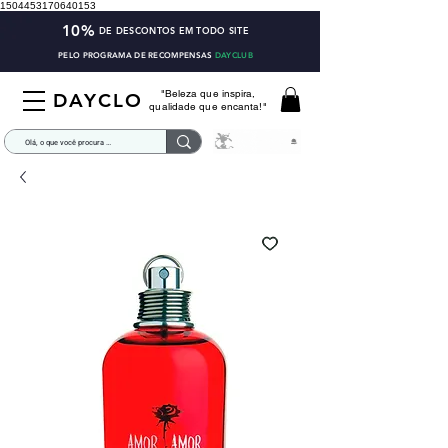
1504453170640153
10%
DE DESCONTOS EM TODO SITE
PELO PROGRAMA DE RECOMPENSAS
DAYCLUB
"Beleza que inspira,
DAYCLO
qualidade que encanta!"