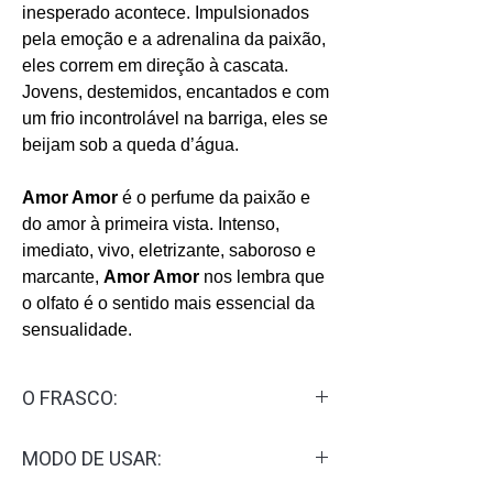
inesperado acontece. Impulsionados
pela emoção e a adrenalina da paixão,
eles correm em direção à cascata.
Jovens, destemidos, encantados e com
um frio incontrolável na barriga, eles se
beijam sob a queda d’água.
Amor Amor
é o perfume da paixão e
do amor à primeira vista. Intenso,
imediato, vivo, eletrizante, saboroso e
marcante,
Amor Amor
nos lembra que
o olfato é o sentido mais essencial da
sensualidade.
O FRASCO:
O vermelho vibrante do frasco reúne
MODO DE USAR:
notas mágicas de tangerina, cereja