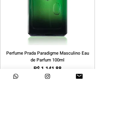
Perfume Prada Paradigme Masculino Eau
de Parfum 100ml
Preço
R$ 1.141,88
COMPRAR