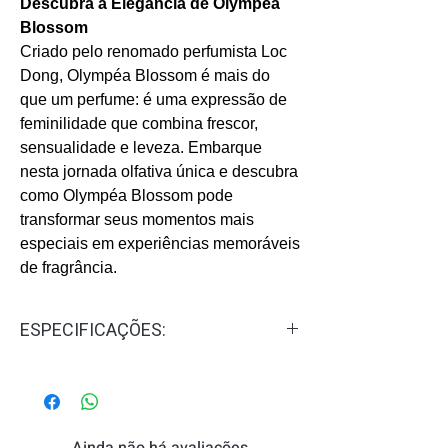
Descubra a Elegância de Olympéa
Blossom
Criado pelo renomado perfumista Loc
Dong, Olympéa Blossom é mais do
que um perfume: é uma expressão de
feminilidade que combina frescor,
sensualidade e leveza. Embarque
nesta jornada olfativa única e descubra
como Olympéa Blossom pode
transformar seus momentos mais
especiais em experiências memoráveis
de fragrância.
ESPECIFICAÇÕES:
Gênero:
Feminino
Concentração:
Eau de Parfum - EDP
Familia Olfativa:
Chipre, Frutal
Notas de Topo:
Rosa Damascena e