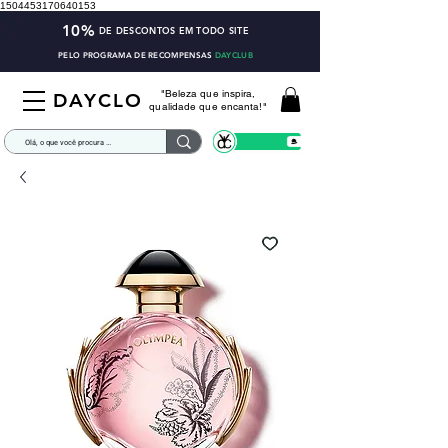
1504453170640153
10%
DE DESCONTOS EM TODO SITE
PELO PROGRAMA DE RECOMPENSAS
DAYCLUB
"Beleza que inspira,
DAYCLO
qualidade que encanta!"