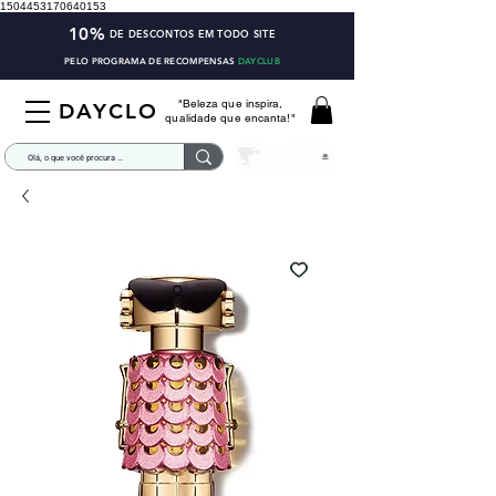
1504453170640153
10%
DE DESCONTOS EM TODO SITE
PELO PROGRAMA DE RECOMPENSAS
DAYCLUB
"Beleza que inspira,
DAYCLO
qualidade que encanta!"