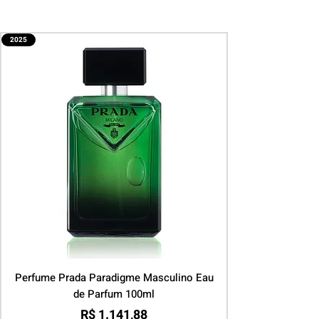
2025
Perfume Prada Paradigme Masculino Eau
de Parfum 100ml
Preço
R$ 1.141,88