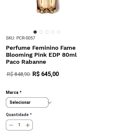
SKU: PCR-0057
Perfume Feminino Fame
Blooming Pink EDP 80ml
Paco Rabanne
Preço
R$ 645,00
Preço
 R$ 848,90 
normal
promocional
Marca
*
Quantidade
*