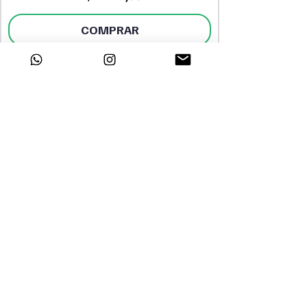
COMPRAR
DESTAQUES
INSTITUCIONAL
Sobre a Dayclo
Página Inicial
Segurança
Perfumes Árabes
Polítca de
Perfumes Femininos
Privacidade
Perfumes Masculinos
Trabalhe Conosco
Tratamento Capilar
Maquiagem