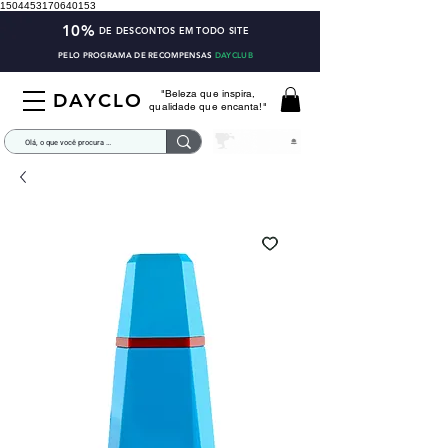
1504453170640153
10%
DE DESCONTOS EM TODO SITE
PELO PROGRAMA DE RECOMPENSAS
DAYCLUB
"Beleza que inspira,
DAYCLO
qualidade que encanta!"