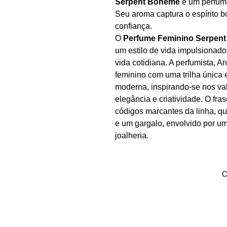
Serpent Bohème
é um perfu
Seu aroma captura o espírito bo
confiança.
O
Perfume Feminino Serpen
um estilo de vida impulsionado
vida cotidiana. A perfumista, 
feminino com uma trilha única 
moderna, inspirando-se nos val
elegância e criatividade. O fr
códigos marcantes da linha, q
e um gargalo, envolvido por u
joalheria.
C