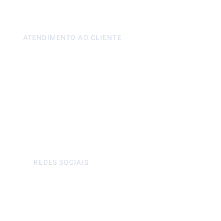
ATENDIMENTO AO CLIENTE
Seg à Sex - 9h às 18h
Sáb - 9h às 15h
REDES SOCIAIS