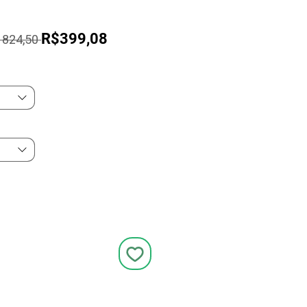
Preço
Preço
R$399,08
 824,50 
normal
promocional