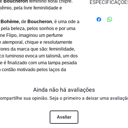
me
Boucheron
feminino floral chipre.
ESPECIFICAÇÕE
êmio, pela livre feminilidade e
Pirâmide Olfativa
Notas de Topo: Tan
t Bohème,
de
Boucheron
, é uma ode a
Notas de Coração:
 pela beleza, pelos sonhos e por uma
Deserto e Jasmim
Anne Flipo, imaginou um perfume
Notas de Fundo: Ci
e atemporal, chique e resolutamente
Branco e Sândalo.
ores da marca que são: feminilidade,
asco luminoso evoca um talismã, um dos
ue é finalizado com uma tampa pesada
m cordão motivado pelos laços da
Ainda não há avaliações
ompartilhe sua opinião. Seja o primeiro a deixar uma avaliaçã
Avaliar