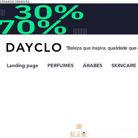
1504453170640153
DAYCLO
"Beleza que inspira, qualidade que
Landing page
PERFUMES
ÁRABES
SKINCARE