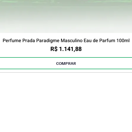
Perfume Prada Paradigme Masculino Eau de Parfum 100ml
Preço
R$ 1.141,88
COMPRAR
r brindes e descontos exclusivos até 30%O