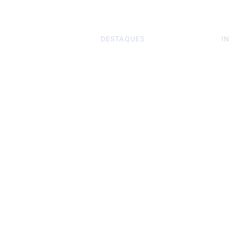
DESTAQUES
I
S
Página Inicial
S
Perfumes Árabes
Po
Perfumes Femininos
T
Perfumes Masculinos
Tratamento Capilar
Maquiagem
Corpo