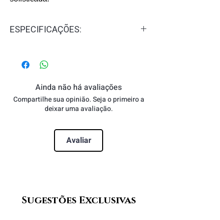
ESPECIFICAÇÕES:
Gênero:
Feminino
Concentração:
Eau de Parfum - EDP
Familia Olfativa:
Floral, Frutal
Notas de Topo:
Cassis, Toranja e
Ainda não há avaliações
Framboesa.
Compartilhe sua opinião. Seja o primeiro a
Notas de Coração:
deixar uma avaliação.
Jasmin, Tuberosa
e Rosas.
Notas de Fundo:
Patchouli, Âmbar e
Avaliar
Pralinê.
Sugestões Exclusivas