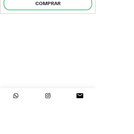
COMPRAR
DESTAQUES
INSTITUCIONAL
Sobre a Dayclo
Página Inicial
Segurança
Perfumes Árabes
Polítca de
Perfumes Femininos
Privacidade
Perfumes Masculinos
Trabalhe Conosco
Tratamento Capilar
Maquiagem
Corpo