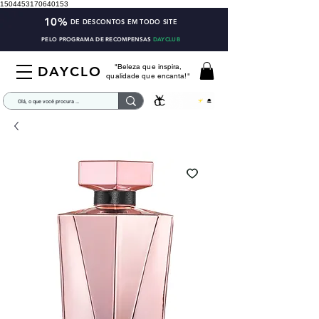
1504453170640153
10%
DE DESCONTOS EM TODO SITE
PELO PROGRAMA DE RECOMPENSAS
DAYCLUB
"Beleza que inspira,
DAYCLO
qualidade que encanta!"