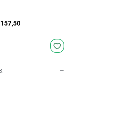
Preço
157,50
promocional
S:
ino
: Eau de Toilette - EDT
:
Floral, Frutal
:
Bergamota, Groselha, Água
ção:
Buque de Rosas, Jazmin,