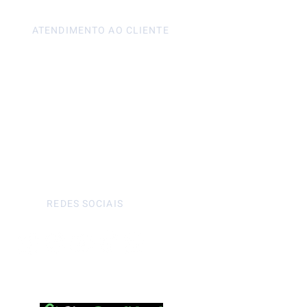
ATENDIMENTO AO CLIENTE
Seg à Sex - 9h às 18h
Sáb - 9h às 15h
REDES SOCIAIS