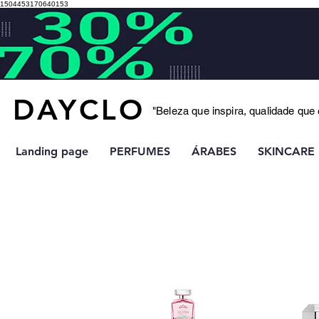
1504453170640153
DAYCLO
"Beleza que inspira, qualidade que
Landing page
PERFUMES
ÁRABES
SKINCARE