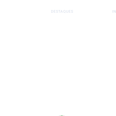
DESTAQUES
I
S
Página Inicial
S
Perfumes Árabes
Po
Perfumes Femininos
T
Perfumes Masculinos
Tratamento Capilar
Maquiagem
Corpo