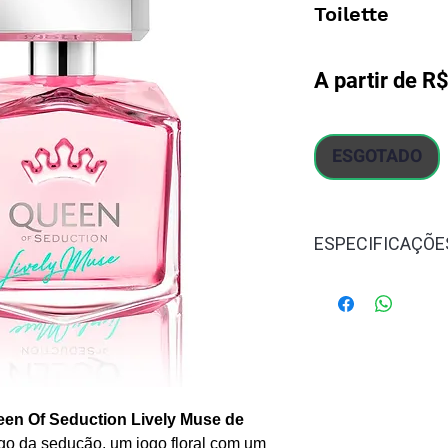
Toilette
A partir de
R$
ESGOTADO
ESPECIFICAÇÕE
Gênero:
Femin
Concentração
Familia Olfativa
Notas de Topo
de coco
Notas de Cora
en Of Seduction Lively Muse de
Ylang
go da sedução, um jogo floral com um