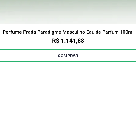
Perfume Prada Paradigme Masculino Eau de Parfum 100ml
Preço
R$ 1.141,88
COMPRAR
r brindes e descontos exclusivos até 30%O