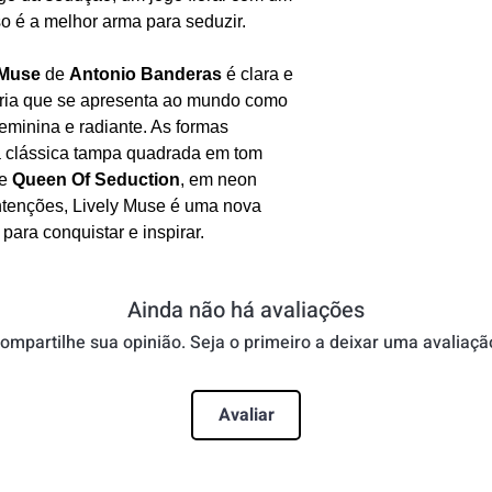
Notas de Fund
so é a melhor arma para seduzir.
Intensidade:
Mo
Tempo de Fixa
 Muse
de
Antonio Banderas
é clara e
Ocasião:
Dia
ária que se apresenta ao mundo como
Sazionalidade
eminina e radiante. As formas
a clássica tampa quadrada em tom
de
Queen Of Seduction
, em neon
ntenções, Lively Muse é uma nova
ara conquistar e inspirar.
Ainda não há avaliações
ompartilhe sua opinião. Seja o primeiro a deixar uma avaliaçã
Avaliar