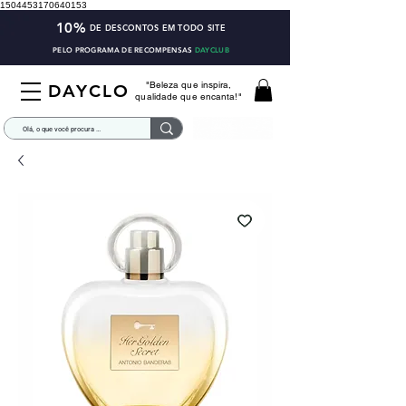
1504453170640153
10%
DE DESCONTOS EM TODO SITE
PELO PROGRAMA DE RECOMPENSAS
DAYCLUB
"Beleza que inspira,
DAYCLO
qualidade que encanta!"