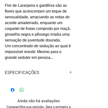
Flor de Laranjeira e gardênia são as
flores que acrescentam um toque de
sensualidade, amaciando as notas do
acorde amadeirado, enquanto um
coquetel de frutas composto por maçã,
groselha negra e pêssego irradia uma
sensação de juventude dourada.
Um concentrado de sedução ao qual é
impossível resistir. Mesmo para o
grande sedutor em pessoa...
ESPECIFICAÇÕES:
Gênero:
Feminino
Concentração:
Eau de Toilette - EDT
Familia Olfativa:
Floral, Oriental
Notas de Topo:
Bergamota,
Ainda não há avaliações
Tangerina, Maçã e Pêssego.
Compartilhe sua opinião. Seja o primeiro a