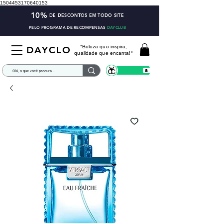
1504453170640153
10%
DE DESCONTOS EM TODO SITE
PELO PROGRAMA DE RECOMPENSAS
DAYCLUB
"Beleza que inspira,
DAYCLO
qualidade que encanta!"