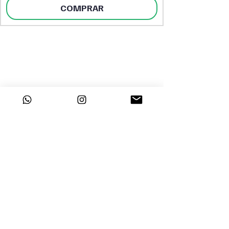
COMPRAR
DESTAQUES
INSTITUCIONAL
Sobre a Dayclo
Página Inicial
Segurança
Perfumes Árabes
Polítca de
Perfumes Femininos
Privacidade
Perfumes Masculinos
Trabalhe Conosco
Tratamento Capilar
Maquiagem