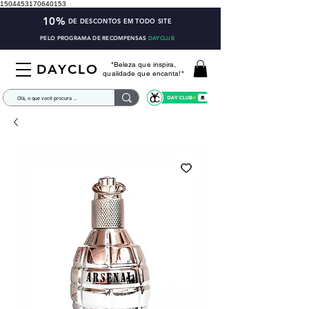
1504453170640153
10%
DE DESCONTOS EM TODO SITE
PELO PROGRAMA DE RECOMPENSAS
DAYCLUB
"Beleza que inspira,
DAYCLO
qualidade que encanta!"