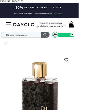
1504453170640153
10%
DE DESCONTOS EM TODO SITE
PELO PROGRAMA DE RECOMPENSAS
DAYCLUB
"Beleza que inspira,
DAYCLO
qualidade que encanta!"