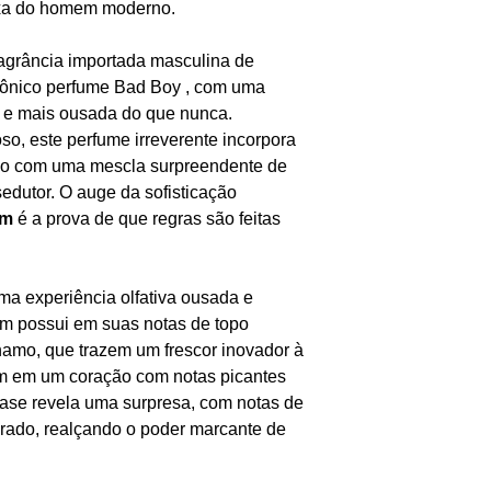
exa do homem moderno.
ragrância importada masculina de
icônico perfume Bad Boy , com uma
e e mais ousada do que nunca.
oso, este perfume irreverente incorpora
o com uma mescla surpreendente de
edutor. O auge da sofisticação
um
é a prova de que regras são feitas
ma experiência olfativa ousada e
m possui em suas notas de topo
hamo, que trazem um frescor inovador à
am em um coração com notas picantes
base revela uma surpresa, com notas de
irado, realçando o poder marcante de