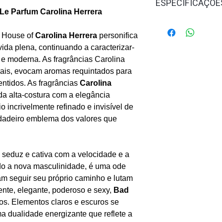
ESPECIFICAÇÕE
Le Parfum Carolina Herrera
Público:
Masculin
Concentração:
Ea
a House of
Carolina Herrera
personifica
Familia Olfativa:
A
vida plena, continuando a caracterizar-
Notas de Topo:
C
 e moderna. As fragrâncias Carolina
Notas de Coraçã
orais, evocam aromas requintados para
Notas de Fundo:
ntidos. As fragrâncias
Carolina
Intensidade:
Alta
a alta-costura com a elegância
Tempo de Fixaçã
 incrivelmente refinado e invisível de
Ocasião:
Noite
rdadeiro emblema dos valores que
Sazonalidade:
Out
y
seduz e cativa com a velocidade e a
do a nova masculinidade, é uma ode
m seguir seu próprio caminho e lutam
ente, elegante, poderoso e sexy,
Bad
os. Elementos claros e escuros se
a dualidade energizante que reflete a