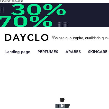
1504453170640153
DAYCLO
"Beleza que inspira, qualidade que
Landing page
PERFUMES
ÁRABES
SKINCARE