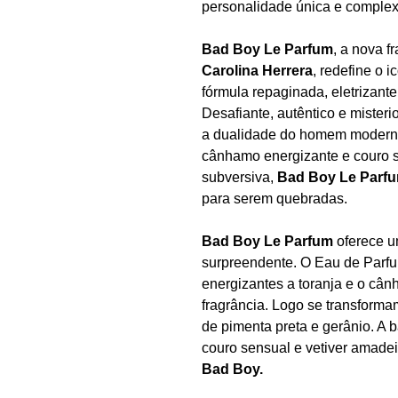
personalidade única e compl
Bad Boy Le Parfum
, a nova f
Carolina Herrera
, redefine o 
fórmula repaginada, eletrizant
Desafiante, autêntico e misteri
a dualidade do homem modern
cânhamo energizante e couro s
subversiva,
Bad Boy Le Parf
para serem quebradas.
Bad Boy Le Parfum
oferece u
surpreendente. O Eau de Parfu
energizantes a toranja e o cân
fragrância. Logo se transform
de pimenta preta e gerânio. A 
couro sensual e vetiver amade
Bad Boy.