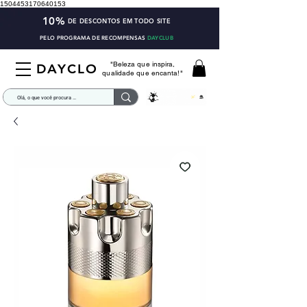
1504453170640153
10%
DE DESCONTOS EM TODO SITE
PELO PROGRAMA DE RECOMPENSAS
DAYCLUB
"Beleza que inspira,
DAYCLO
qualidade que encanta!"