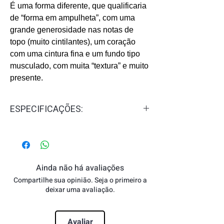
É uma forma diferente, que qualificaria
de “forma em ampulheta”, com uma
grande generosidade nas notas de
topo (muito cintilantes), um coração
com uma cintura fina e um fundo tipo
musculado, com muita “textura” e muito
presente.
ESPECIFICAÇÕES:
Público:
Masculino
Concentração:
Eau de Toilette - EDT
Familia Olfativa:
Amadeirado,
Especiarado
Ainda não há avaliações
Notas de Topo:
Limão verdadeiro ou
Compartilhe sua opinião. Seja o primeiro a
siciliano e Gengibre
deixar uma avaliação.
Notas de Coração:
Cardamomo da
Guatelama e Junípero ou zimbro
Avaliar