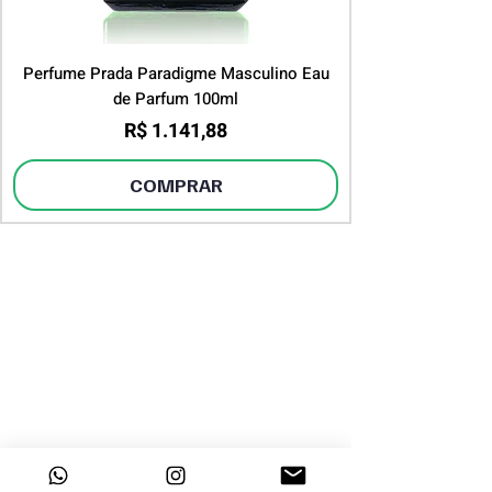
Perfume Prada Paradigme Masculino Eau
de Parfum 100ml
Preço
R$ 1.141,88
COMPRAR
DESTAQUES
INSTITUCIONAL
Sobre a Dayclo
Página Inicial
Segurança
Perfumes Árabes