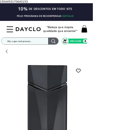
1504453170640153
10%
DE DESCONTOS EM TODO SITE
PELO PROGRAMA DE RECOMPENSAS
DAYCLUB
"Beleza que inspira,
DAYCLO
qualidade que encanta!"