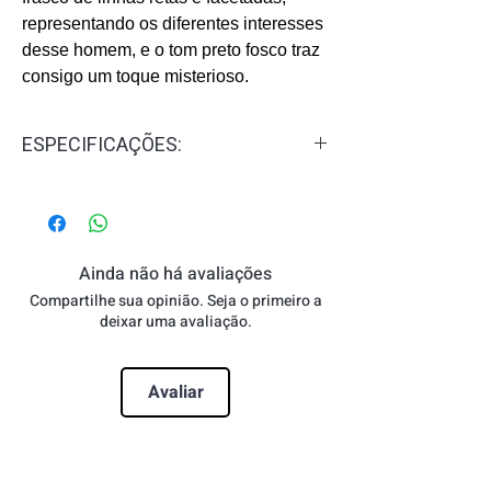
representando os diferentes interesses
desse homem, e o tom preto fosco traz
consigo um toque misterioso.
ESPECIFICAÇÕES:
Gênero:
Masculino
Concentração:
Eau de Toilette - EDT
Familia Olfativa:
Amadeirado,
Aromático
Ainda não há avaliações
Notas de Topo:
Cedro, Musgo e
Compartilhe sua opinião. Seja o primeiro a
Sândalo.
deixar uma avaliação.
Notas de Coração:
Lavanda, Frésia e
Alecrim.
Avaliar
Notas de Fundo:
Bergamota, Sálvia e
Menta