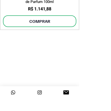
de Parfum 100ml
Preço
R$ 1.141,88
COMPRAR
DESTAQUES
INSTITUCIONAL
Sobre a Dayclo
Página Inicial
Segurança
Perfumes Árabes
Polítca de
Perfumes Femininos
Privacidade
Perfumes Masculinos