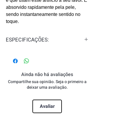
e que usam esse artifício a seu favor. É
absorvido rapidamente pela pele,
sendo instantaneamente sentido no
toque.
ESPECIFICAÇÕES:
Público:
Todos
Tipo de Pele:
Todos os tipos de pele
Textura:
óleo
Linha:
Good Girl
Ainda não há avaliações
Fixação:
alta
Compartilhe sua opinião. Seja o primeiro a
deixar uma avaliação.
Avaliar