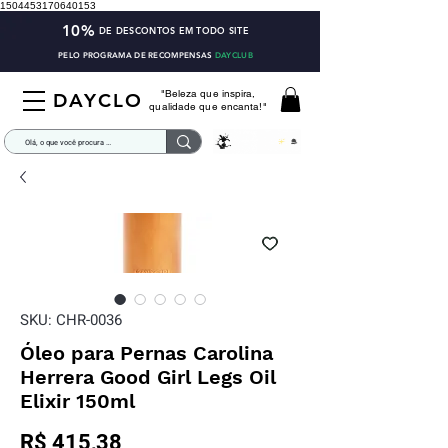
1504453170640153
10%
DE DESCONTOS EM TODO SITE
PELO PROGRAMA DE RECOMPENSAS
DAYCLUB
"Beleza que inspira,
DAYCLO
qualidade que encanta!"
SKU: CHR-0036
Óleo para Pernas Carolina
Herrera Good Girl Legs Oil
Elixir 150ml
Preço
R$ 415,38