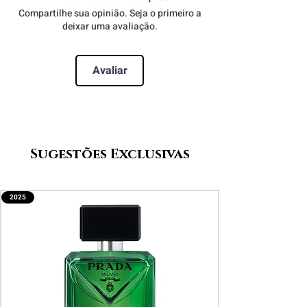
Notas de Coração:
Musgo de
Compartilhe sua opinião. Seja o primeiro a
Carvalho
deixar uma avaliação.
Notas de Fundo:
Madeiras Nobres
Avaliar
Sugestões Exclusivas
2025