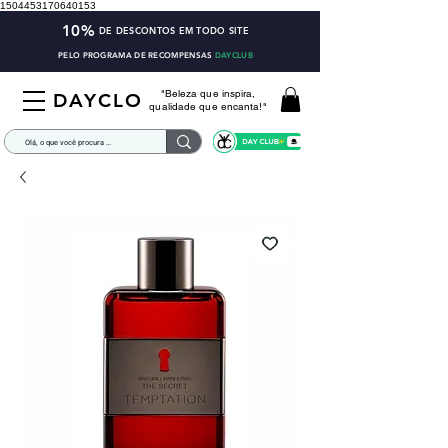
1504453170640153
10%
DE DESCONTOS EM TODO SITE
PELO PROGRAMA DE RECOMPENSAS
DAYCLUB
"Beleza que inspira,
DAYCLO
qualidade que encanta!"