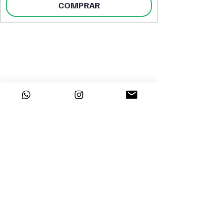
COMPRAR
DESTAQUES
INSTITUCIONAL
Sobre a Dayclo
Página Inicial
Segurança
Perfumes Árabes
Polítca de
Perfumes Femininos
Privacidade
Perfumes Masculinos
Trabalhe Conosco
Tratamento Capilar
Maquiagem
Corpo