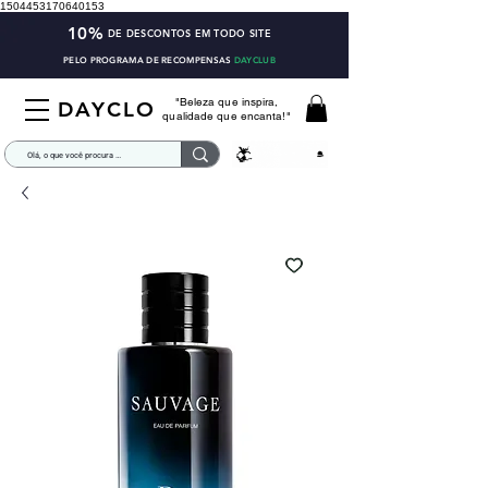
1504453170640153
10%
DE DESCONTOS EM TODO SITE
PELO PROGRAMA DE RECOMPENSAS
DAYCLUB
"Beleza que inspira,
DAYCLO
qualidade que encanta!"