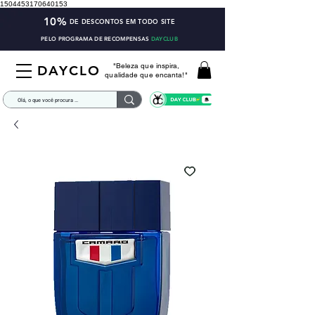
1504453170640153
10%
DE DESCONTOS EM TODO SITE
PELO PROGRAMA DE RECOMPENSAS
DAYCLUB
"Beleza que inspira,
DAYCLO
qualidade que encanta!"