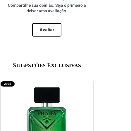
Notas de Topo:
Cardamomo,
Compartilhe sua opinião. Seja o primeiro a
Grapefruit, Artemísia, Bergamota
deixar uma avaliação.
Notas de Coração:
Canela, Cedro,
Cistus, Lavandin
Avaliar
Notas de Fundo:
Vetiver, Madeira
Ambarada, Patchouli
Sugestões Exclusivas
2025