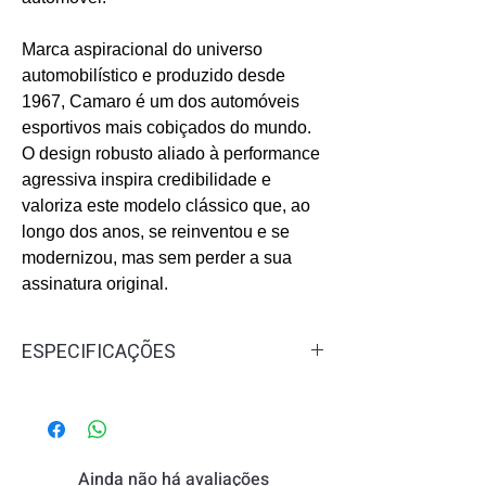
Marca aspiracional do universo
automobilístico e produzido desde
1967, Camaro é um dos automóveis
esportivos mais cobiçados do mundo.
O design robusto aliado à performance
agressiva inspira credibilidade e
valoriza este modelo clássico que, ao
longo dos anos, se reinventou e se
modernizou, mas sem perder a sua
assinatura original.
ESPECIFICAÇÕES
Gênero:
Masculino
Concentração:
Eau de Cologne -
EDC
Familia Olfativa:
Fougére
Ainda não há avaliações