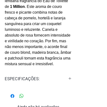
lendária fragrância do Eau de Toilette
de
1 Million
. Este aroma de couro
fresco e picante combina notas de
cabeça de pomelo, hortelã e laranja
sanguínea para criar um coquetel
luminoso e reluzente. Canela e
absoluto de rosa fornecem intensidade
e virilidade no coração. Por fim, mas
não menos importante, o acorde final
de couro blond, madeira branca, âmbar
e patchouli tornam esta fragrância uma
mistura sensual e irresistível.
ESPECIFICAÇÕES:
Gênero:
Masculino
Concentração:
Eau de Toilette - EDT
Familia Olfativa:
Amadeirado,
Especiarado