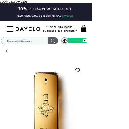
1504453170640153
10%
DE DESCONTOS EM TODO SITE
PELO PROGRAMA DE RECOMPENSAS
DAYCLUB
"Beleza que inspira,
DAYCLO
qualidade que encanta!"