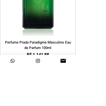
Perfume Prada Paradigme Masculino Eau
de Parfum 100ml
Preço
R$ 1.141,88
COMPRAR