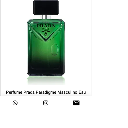
Perfume Prada Paradigme Masculino Eau
de Parfum 100ml
Preço
R$ 1.141,88
COMPRAR