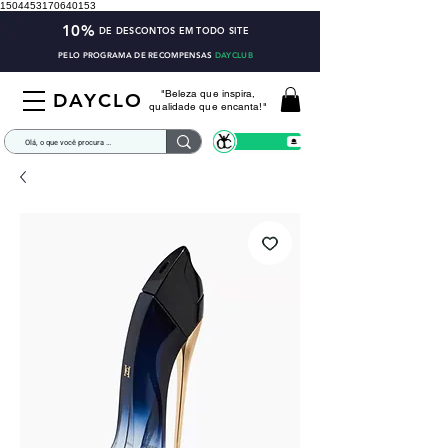
1504453170640153
10%
DE DESCONTOS EM TODO SITE
PELO PROGRAMA DE RECOMPENSAS
DAYCLUB
"Beleza que inspira,
DAYCLO
qualidade que encanta!"