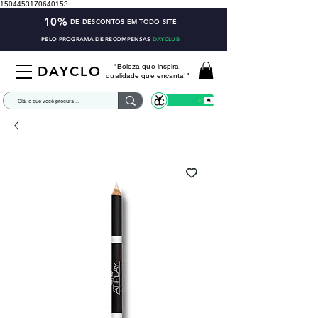
1504453170640153
10%
DE DESCONTOS EM TODO SITE
PELO PROGRAMA DE RECOMPENSAS
DAYCLUB
"Beleza que inspira,
DAYCLO
qualidade que encanta!"