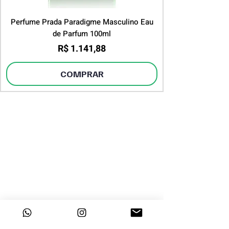
Perfume Prada Paradigme Masculino Eau
de Parfum 100ml
Preço
R$ 1.141,88
COMPRAR
DESTAQUES
INSTITUCIONAL
Sobre a Dayclo
Página Inicial
Segurança
Perfumes Árabes