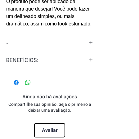
O produto pode ser aplicado da
maneira que desejar! Você pode fazer
um delineado simples, ou mais
dramático, assim como look esfumado.
-
O
Lápis para Olhos At PlayTM
é um
BENEFÍCIOS:
item essencial para o seu nécessaire.
Sua textura macia proporciona um
• Alta pigmentação para máxima
traço preciso com alta pigmentação e
intensidade de cor;
longa durabilidade.
• Apropriado para usar rente aos cílios
e na linha d’água;
Ainda não há avaliações
• Longa duração.
Compartilhe sua opinião. Seja o primeiro a
deixar uma avaliação.
Avaliar