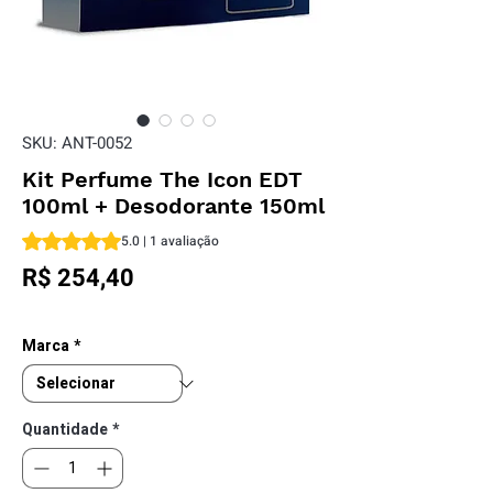
SKU: ANT-0052
Kit Perfume The Icon EDT
100ml + Desodorante 150ml
A classificação é 5.0 de 5 estrelas com base em 1 avaliação
5.0 | 1 avaliação
Preço
R$ 254,40
Marca
*
Quantidade
*