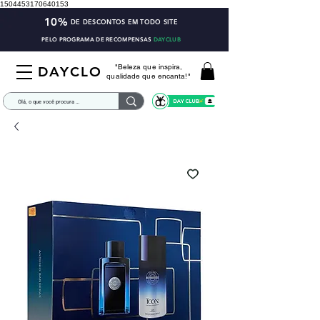
1504453170640153
10%
DE DESCONTOS EM TODO SITE
PELO PROGRAMA DE RECOMPENSAS
DAYCLUB
"Beleza que inspira,
DAYCLO
qualidade que encanta!"