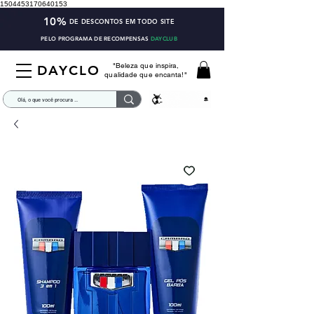
1504453170640153
10%
DE DESCONTOS EM TODO SITE
PELO PROGRAMA DE RECOMPENSAS
DAYCLUB
"Beleza que inspira,
DAYCLO
qualidade que encanta!"