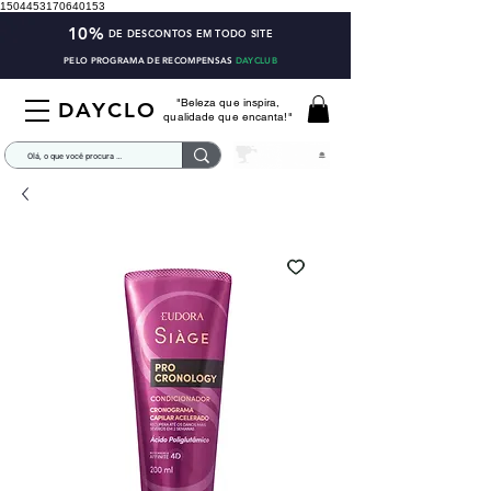
1504453170640153
10%
DE DESCONTOS EM TODO SITE
PELO PROGRAMA DE RECOMPENSAS
DAYCLUB
"Beleza que inspira,
DAYCLO
qualidade que encanta!"